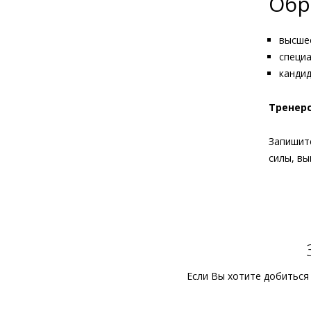
Обр
высше
специа
кандид
Тренерс
Запишит
силы, в
Если Вы хотите добиться