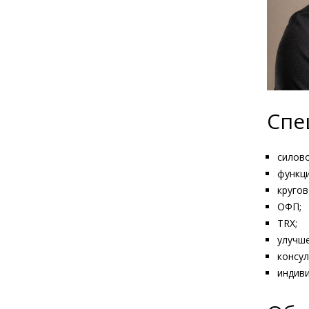
Спе
силово
функц
кругов
ОФП;
TRX;
улучш
консул
индив