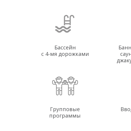
Бассейн
Банн
с 4-мя дорожками
сау
джак
Групповые
Вво
программы